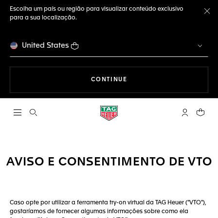
Escolha um país ou região para visualizar conteúdo exclusivo
para a sua localização.
Fe
United States
A NAVEGAR PELO SITE
CONTINUE
Abrir a busca
Conta My T
Seu c
AVISO E CONSENTIMENTO DE VTO
Caso opte por utilizar a ferramenta try-on virtual da TAG Heuer ("VTO"),
gostaríamos de fornecer algumas informações sobre como ela