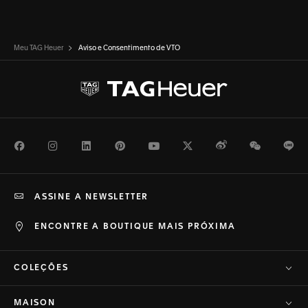
Meu TAG Heuer
Aviso e Consentimento de VTO
Facebook
Instagram
LinkedIn
Pinterest
Youtube
Twitter
Weibo
WeChat
Li
ASSINE A NEWSLETTER
ENCONTRE A BOUTIQUE MAIS PRÓXIMA
COLEÇÕES
MAISON