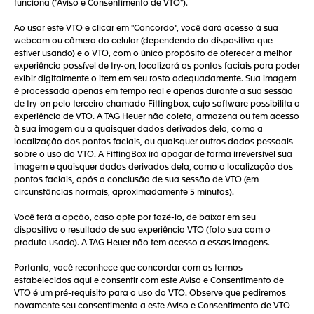
funciona ("Aviso e Consentimento de VTO").
Ao usar este VTO e clicar em "Concordo", você dará acesso à sua
webcam ou câmera do celular (dependendo do dispositivo que
estiver usando) e o VTO, com o único propósito de oferecer a melhor
experiência possível de try-on, localizará os pontos faciais para poder
exibir digitalmente o item em seu rosto adequadamente. Sua imagem
é processada apenas em tempo real e apenas durante a sua sessão
de try-on pelo terceiro chamado Fittingbox, cujo software possibilita a
experiência de VTO. A TAG Heuer não coleta, armazena ou tem acesso
à sua imagem ou a quaisquer dados derivados dela, como a
localização dos pontos faciais, ou quaisquer outros dados pessoais
sobre o uso do VTO. A FittingBox irá apagar de forma irreversível sua
imagem e quaisquer dados derivados dela, como a localização dos
pontos faciais, após a conclusão de sua sessão de VTO (em
circunstâncias normais, aproximadamente 5 minutos).
Você terá a opção, caso opte por fazê-lo, de baixar em seu
dispositivo o resultado de sua experiência VTO (foto sua com o
produto usado). A TAG Heuer não tem acesso a essas imagens.
Portanto, você reconhece que concordar com os termos
estabelecidos aqui e consentir com este Aviso e Consentimento de
VTO é um pré-requisito para o uso do VTO. Observe que pediremos
novamente seu consentimento a este Aviso e Consentimento de VTO