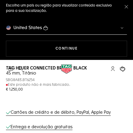
Escolha um país ou região para visualizar conteúdo exclusivo
para a sua localização.
Fe
United States
A NAVEGAR PELO SITE
CONTINUE
TAG HEUER CONNECTED BRIGHT BLACK
Abrir a busca
Conta My T
Seu c
45 mm, Titânio
SBG8A83.BT6254
Este produto não é mais fabricado.
€ 1.250,00
Serviços on-line
Cartões de crédito e de débito, PayPal, Apple Pay
Entrega e devolução gratuitas