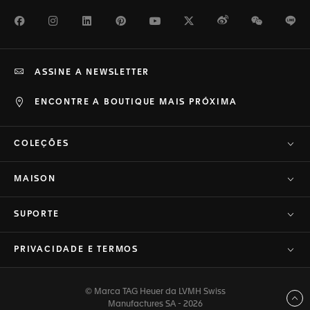
Facebook
Instagram
LinkedIn
Pinterest
Youtube
Twitter
Weibo
WeChat
Li
ASSINE A NEWSLETTER
ENCONTRE A BOUTIQUE MAIS PRÓXIMA
COLEÇÕES
MAISON
SUPORTE
PRIVACIDADE E TERMOS
© Marca TAG Heuer da LVMH Swiss
Voltar ao topo
Manufactures SA - 2026