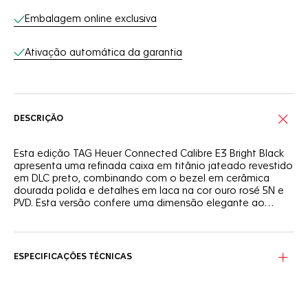
Embalagem online exclusiva
Ativação automática da garantia
DESCRIÇÃO
Esta edição TAG Heuer Connected Calibre E3 Bright Black
apresenta uma refinada caixa em titânio jateado revestido
em DLC preto, combinando com o bezel em cerâmica
dourada polida e detalhes em laca na cor ouro rosé 5N e
PVD. Esta versão confere uma dimensão elegante ao
smartwatch de luxo, aperfeiçoado com novos e exclusivos
mostradores digitais.
O novo mostrador Eclipse proporciona uma experiência
sofisticada. Em diversas tonalidades, incluindo verde, azul e
vermelho, Eclipse é tão sutil quanto único.
ESPECIFICAÇÕES TÉCNICAS
Os exclusivos designs dourados dos mostradores
Connected foram elaborados para combinarem com este
relógio e seu tratamento em PVD preto e sua cor ouro rosé