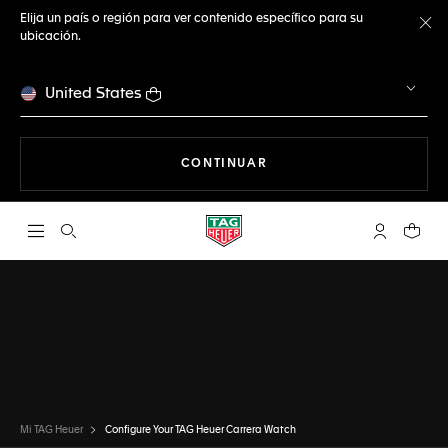
Elija un país o región para ver contenido específico para su
ubicación.
Ce
United States
NAVEGANDO EN LA WEB
CONTINUAR
Abrir el menú de búsqueda
Cuenta Mi 
Su car
CONFIGURADOR
TAG HEUER CARRERA
LISTO
ESCOGER ESTE RELOJ
Mi TAG Heuer
Configure Your TAG Heuer Carrera Watch