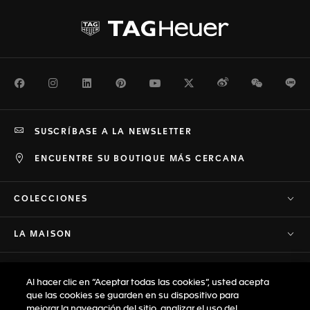
Facebook
Instagram
LinkedIn
Pinterest
Youtube
Twitter
Weibo
WeChat
Li
SUSCRÍBASE A LA NEWSLETTER
ENCUENTRE SU BOUTIQUE MÁS CERCANA
COLECCIONES
LA MAISON
ASISTENCIA
Al hacer clic en “Aceptar todas las cookies”, usted acepta
que las cookies se guarden en su dispositivo para
PRIVACIDAD Y TÉRMINOS
mejorar la navegación del sitio, analizar el uso del