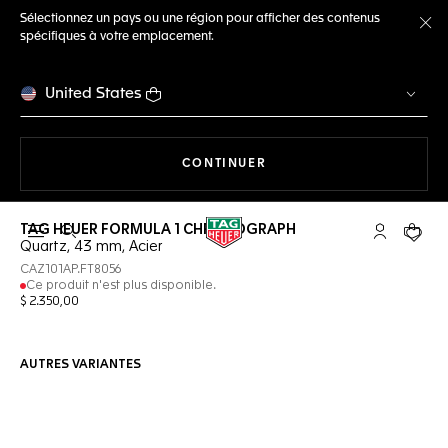
Sélectionnez un pays ou une région pour afficher des contenus
spécifiques à votre emplacement.
Fe
United States
LA NAVIGATION SUR LE S
CONTINUER
TAG HEUER FORMULA 1 CHRONOGRAPH
Ouvrir la barre de recherche
Compte My
Votre 
Quartz, 43 mm, Acier
CAZ101AP.FT8056
Ce produit n'est plus disponible.
$ 2.350,00
AUTRES VARIANTES