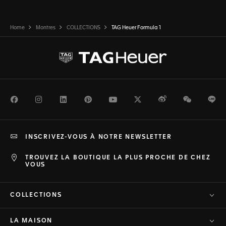
Home
Montres
COLLECTIONS
TAG Heuer Formula 1
Facebook
Instagram
LinkedIn
Pinterest
Youtube
Twitter
Weibo
WeChat
Li
INSCRIVEZ-VOUS À NOTRE NEWSLETTER
TROUVEZ LA BOUTIQUE LA PLUS PROCHE DE CHEZ
VOUS
COLLECTIONS
LA MAISON