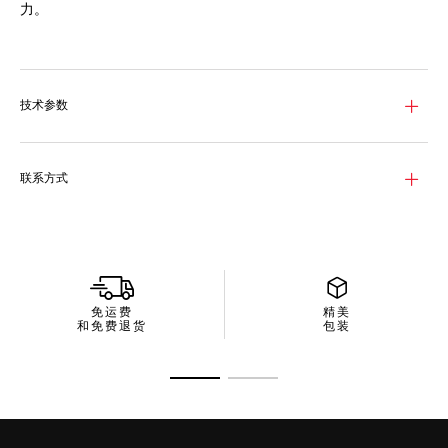
力。
The dial is white mother-of-pearl. The 3-row bracelet in
alternating polished and brushed steel and 18K 2N yellow
gold-plated feels weightless and fluid, as it smoothly
follows every movement of the wrist.
技术参数
联系方式
免运费
精美
和免费退货
包装
转至幻灯片 1
转至幻灯片 2