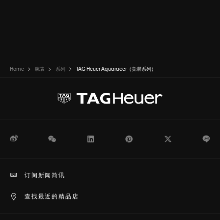
Home
腕表
系列
TAG Heuer Aquaracer（竞潜系列）
微博
WeChat
领英
Pinterest
Twitter
Li
订阅新闻简讯
查找最近的精品店