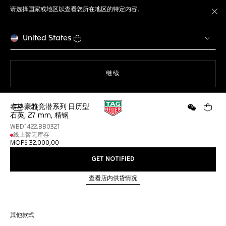
请选择国家或地区以查看您所在地区的特定内容。
关
United States
使用网站导航
继续
泰格豪雅竞潜系列 日历型
打开搜索
微信
您的购
石英, 27 mm, 精钢
WBD1422.BB0321
线上暂无库存
MOP$ 32.000,00
GET NOTIFIED
查看店内供货情况
其他款式