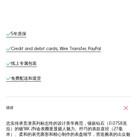
线上服务
5年质保
Credit and debit cards, Wire Transfer, PayPal
线上专属包装
免费配送和退货
描述
忠实传承竞潜系列标志性的设计美学典范，镶嵌钻石（0.0758克
拉）的镀18K 2N金表圈更显摄人魅力。纤巧的表款直径（27毫
米）、柔和的表壳廓形和精心制作的表盘细节，营造腕表的出众魅