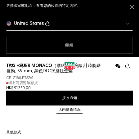
選擇國家或地區，查看您的位置的特定內容。
關
United States
瀏覽網站
繼續
TAG HEUER MONACO（摩納哥）腕錶 計時腕錶
開啟搜尋
微信
您的購
自動, 39 mm, 黑色DLC塗層鈦金屬
CBL2188.FT6261
網上商店暫無存貨
HK$ 91.750,00
接收通知
店內供貨情況
其他款式