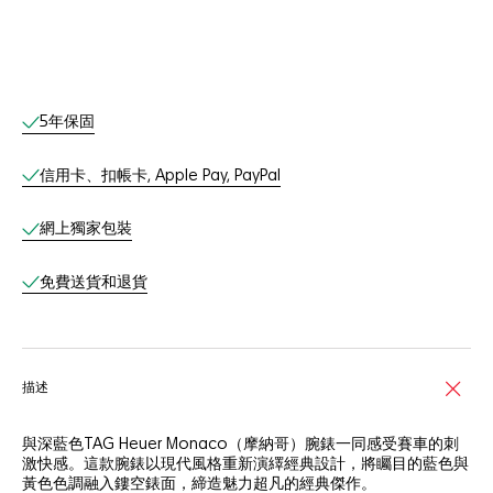
網上服務
5年保固
信用卡、扣帳卡, Apple Pay, PayPal
網上獨家包裝
免費送貨和退貨
描述
與深藍色TAG Heuer Monaco（摩納哥）腕錶一同感受賽車的刺
激快感。這款腕錶以現代風格重新演繹經典設計，將矚目的藍色與
黃色色調融入鏤空錶面，締造魅力超凡的經典傑作。