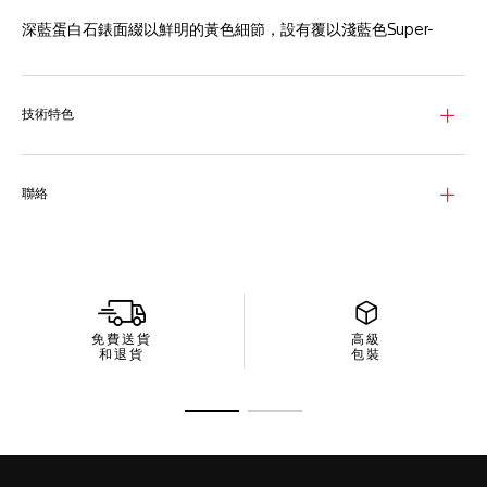
深藍蛋白石錶面綴以鮮明的黃色細節，設有覆以淺藍色Super-
LumiNova®夜光塗層的明亮雕刻刻度和夜光日曆視窗。
39毫米黑色DLC塗層鈦金屬錶殼輕巧卻極致堅固，完美配襯壓印藍
色小牛皮和橡膠錶帶。為克服所有挑戰而設。
技術特色
腕錶內部搭載品牌自製Calibre TH20-00自動上鍊機芯，確保計時
精準可靠無匹。卓越技術的明證。
聯絡
免費送貨
高級
和退貨
包裝
前往投影片 1
前往投影片 2