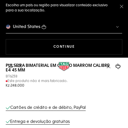
Escolha um país ou região para visualizar conteúdo exclusivo
para a sua localização.
Fe
United States
A NAVEGAR PELO SITE
CONTINUE
PULSEIRA BIMATERIAL EM COURO MARROM CALIBRE
Abrir a busca
Conta My T
Seu c
E4 45 MM
BT6238
Este produto não é mais fabricado.
Kz 248.000
Serviços on-line
Cartões de crédito e de débito, PayPal
Entrega e devolução gratuitas