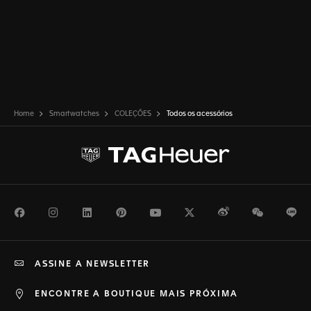
Home
Smartwatches
COLEÇÕES
Todos os acessórios
Facebook
Instagram
LinkedIn
Pinterest
Youtube
Twitter
Weibo
WeChat
Li
ASSINE A NEWSLETTER
ENCONTRE A BOUTIQUE MAIS PRÓXIMA