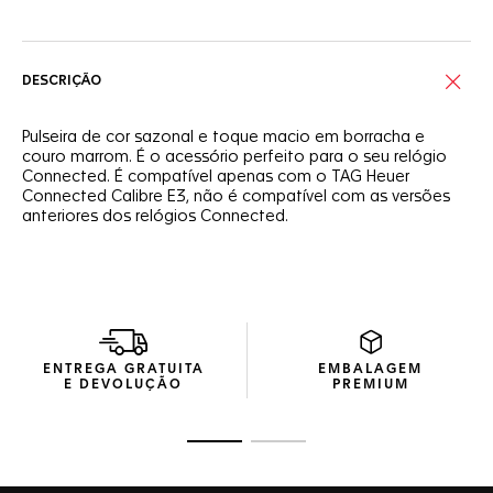
DESCRIÇÃO
Pulseira de cor sazonal e toque macio em borracha e
couro marrom. É o acessório perfeito para o seu relógio
Connected. É compatível apenas com o TAG Heuer
Connected Calibre E3, não é compatível com as versões
anteriores dos relógios Connected.
ENTREGA GRATUITA
EMBALAGEM
E DEVOLUÇÃO
PREMIUM
Ir para o slide 1
Ir para o slide 2