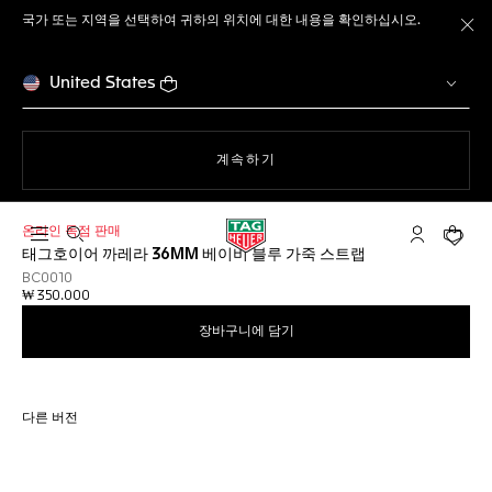
국가 또는 지역을 선택하여 귀하의 위치에 대한 내용을 확인하십시오.
메
United States
웹사이트에서
계속하기
온라인 독점 판매
검색 열기
마이 태그호
귀하의
태그호이어 까레라 36MM 베이비 블루 가죽 스트랩
BC0010
₩ 350.000
장바구니에 담기
다른 버전