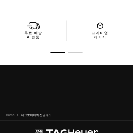
기술은 적외선을 차단하고 안개 현상을 줄이며 눈의 피로도를 완
화함과 동시에 디지털 스크린을 선명하게 볼 수 있도록 해줍니다.
재생 소재로 완성된 컴팩트한 패키지에 담긴 선글라스는 효율적인
자원 활용을 향한 태그호이어의 헌신을 강조하며, 환경에 미치는
영향을 최소화하면서도 스타일리시한 매력을 선사합니다.
무료 배송
프리미엄
& 반품
패키지
슬라이드로 가기 1
슬라이드로 가기 2
Home
태그호이어의 선글라스