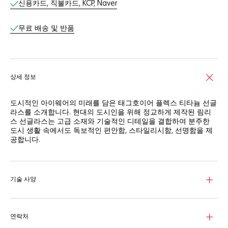
신용카드, 직불카드, KCP, Naver
무료 배송 및 반품​
상세 정보
도시적인 아이웨어의 미래를 담은 태그호이어 플렉스 티타늄 선글
라스를 소개합니다. 현대의 도시인을 위해 정교하게 제작된 림리
스 선글라스는 고급 소재와 기술적인 디테일을 결합하여 분주한
도시 생활 속에서도 독보적인 편안함, 스타일리시함, 선명함을 제
공합니다.
일본에서 생산된 견고한 티타늄 소재의 선글라스는 내구성과 유려
하고 모던한 디자인이 조화를 이룹니다. 림리스 디자인으로 완성
된 프레임은 더욱 가볍고 유연한 감각을 선사하여 도시를 탐험할
기술 사양
때 착용하기 좋습니다. 또한 접이식 힌지리스 템플을 갖춘 컴팩트
한 디자인으로 완성되어 간편하게 보관 및 휴대가 가능합니다.
실버 플래시로 코팅 처리한 실버 세이지 렌즈를 갖춘 선글라스는
연락처
태그호이어의 고대비 스펙타 기술이 돋보입니다. 혁신적인 렌즈