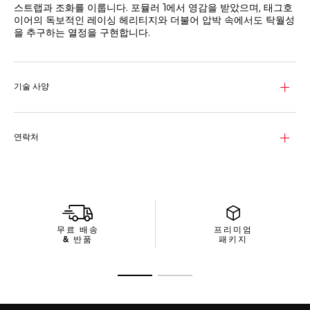
스트랩과 조화를 이룹니다. 포뮬러 1에서 영감을 받았으며, 태그호
이어의 독보적인 레이싱 헤리티지와 더불어 압박 속에서도 탁월성
을 추구하는 열정을 구현합니다.
43mm 스틸 케이스로 선보이는 이 시계는 60분 스케일이 장착된
블루 스틸 단방향 회전 베젤이 시선을 사로잡습니다.
기술 사양
어떤 환경에서도 탁월한 가시성을 제공하는 핸즈와 인덱스, 오버
사이즈 12와 6을 갖춘 다이얼은 내구성이 탁월한 사파이어 크리스
탈로 보호됩니다.
연락처
타임피스는 스틸 핀 버클과 레이싱 스타일 퍼포레이션이 돋보이는
견고한 블루 러버 스트랩으로 고정되어, 내구성은 물론 편안함을
동시에 선사합니다.
무료 배송
프리미엄
& 반품
패키지
슬라이드로 가기 1
슬라이드로 가기 2