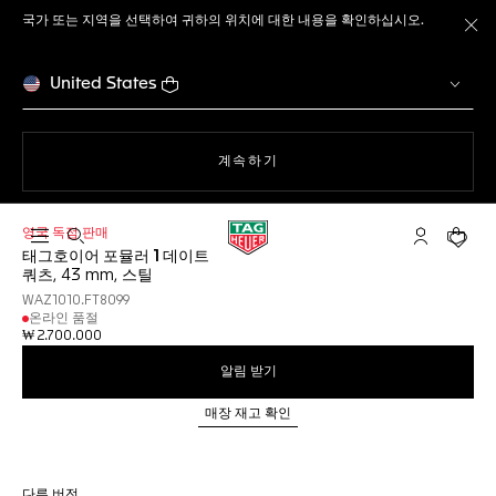
국가 또는 지역을 선택하여 귀하의 위치에 대한 내용을 확인하십시오.
메
United States
웹사이트에서
계속하기
영국 독점 판매
검색 열기
마이 태그호
귀하의
태그호이어 포뮬러 1 데이트
쿼츠, 43 mm, 스틸
WAZ1010.FT8099
온라인 품절
₩ 2.700.000
알림 받기
매장 재고 확인
다른 버전