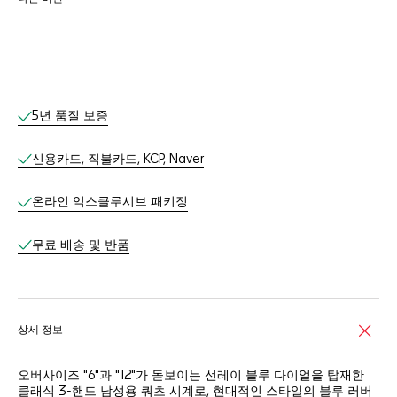
온라인 서비스
5년 품질 보증
신용카드, 직불카드, KCP, Naver
온라인 익스클루시브 패키징​
무료 배송 및 반품​
상세 정보
오버사이즈 "6"과 "12"가 돋보이는 선레이 블루 다이얼을 탑재한
클래식 3-핸드 남성용 쿼츠 시계로, 현대적인 스타일의 블루 러버