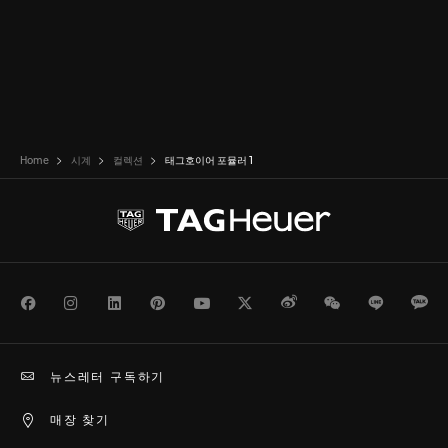
Home
시계
컬렉션
태그호이어 포뮬러 1
Facebook
Instagram
LinkedIn
Pinterest
Youtube
Twitter
Weibo
WeChat
Line
Ka
뉴스레터 구독하기
매장 찾기