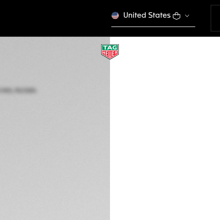
United States
TAG HEUER CARRE
Automatico, 36 mm
WBN231B.BA0001
Questo prodotto è f
€ 5.350,00
Garanzia di 5 an
Confezione escl