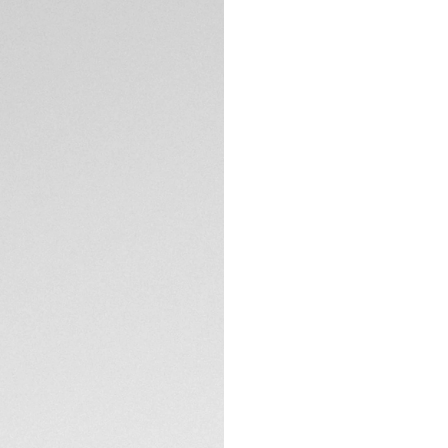
DESCRIZIONE
L'eleganza pervad
Carrera, realizzato
alleanza tra i 76 di
placcati in oro ro
questo orologio ur
Il quadrante argen
caratteristico reha
oro rosa. Un segno
SPECIFICHE TECNIC
La sottile cassa i
Calibre 7. Visibile 
riserva di carica.
Il comfort al polso
bracciale a forma d
forza e stile senz