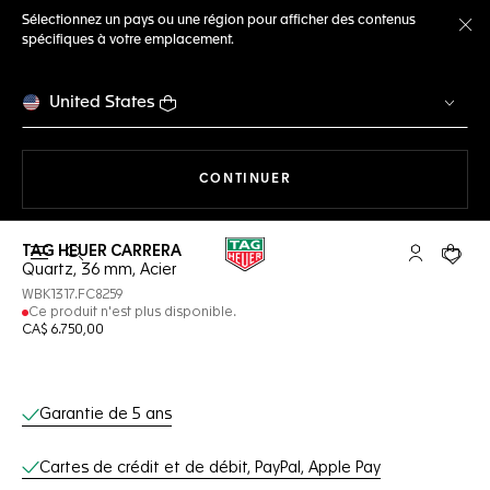
Sélectionnez un pays ou une région pour afficher des contenus
spécifiques à votre emplacement.
Fe
United States
LA NAVIGATION SUR LE S
CONTINUER
TAG HEUER CARRERA
Ouvrir la barre de recherche
Compte My
Votre 
Quartz, 36 mm, Acier
WBK1317.FC8259
Ce produit n'est plus disponible.
CA$ 6.750,00
Services en ligne
Garantie de 5 ans
Cartes de crédit et de débit, PayPal, Apple Pay