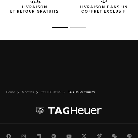
LIVRAISON
LIVRAISON DANS UN
ET RETOUR GRATUITS
COFFRET EXCLUSIF
Ouvrir la diapositive 1
Ouvrir la diapositive 2
Home
Montres
COLLECTIONS
TAG Heuer Carrera
Facebook
Instagram
LinkedIn
Pinterest
Youtube
Twitter
Weibo
WeChat
Li