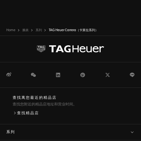
Home
腕表
系列
TAG Heuer Carrera（卡莱拉系列）
微博
WeChat
领英
Pinterest
Twitter
Li
查找离您最近的精品店
查找您附近的精品店地址和营业时间。
查找精品店
系列