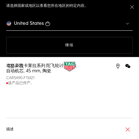
请选择国家或地区以查看您所在地区的特定内容。
关
United States
使用网站导航
继续
泰格豪雅卡莱拉系列 陀飞轮计时码表
打开搜索
微信
自动机芯, 45 mm, 陶瓷
CAR5A90.FT6121
该产品已停产。
线上服务
描述