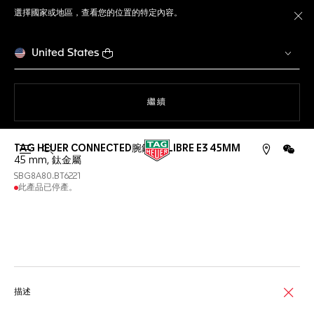
選擇國家或地區，查看您的位置的特定內容。
關
United States
瀏覽網站
繼續
TAG HEUER CONNECTED腕錶 CALIBRE E3 45MM
開啟搜尋
微信
45 mm, 鈦金屬
SBG8A80.BT6221
此產品已停產。
網上服務
描述