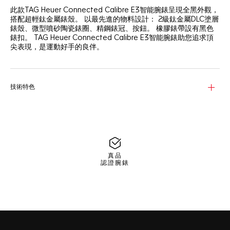
此款TAG Heuer Connected Calibre E3智能腕錶呈現全黑外觀，
搭配超輕鈦金屬錶殼。 以最先進的物料設計： 2級鈦金屬DLC塗層
錶殼、微型噴砂陶瓷錶圈、精鋼錶冠、按鈕。 橡膠錶帶設有黑色
錶扣。 TAG Heuer Connected Calibre E3智能腕錶助您追求頂
尖表現，是運動好手的良伴。
技術特色
真品
認證腕錶