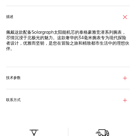
描述
佩戴这款配备Solargraph太阳能机芯的泰格豪雅竞潜系列腕表，
尽情沉浸于北极光的魅力。这款奢华的34毫米腕表专为现代探险
者设计，优雅而坚韧，是您在冒险之旅和精致都市生活中的理想伙
伴。
熠熠生辉的珍珠贝母表盘搭配覆以白色Super-LumiNova®荧光涂
料的指针和时标，即使环境昏暗，也能清晰读时。
坚固的精钢表壳防水深度达200米，配有60分钟刻度的品牌标志性
技术参数
表圈经过重新设计融入现代元素。
三列式精钢表链配有带双安全按钮和可调整链节的精钢折叠表扣，
舒适无比，自在出行。
联系方式