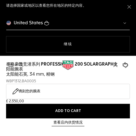
请选择国家或地区以查看您所在地区的特定内容。
关
United States
使用网站导航
继续
泰格豪雅竞潜系列 PROFESSIONAL 200 SOLARGRAPH太
打开搜索
My TAG He
您的购
阳能腕表
太阳能石英, 34 mm, 精钢
WBP1312.BA0005
镌刻您的腕表
£ 2.350,00
ADD TO CART
查看店内供货情况