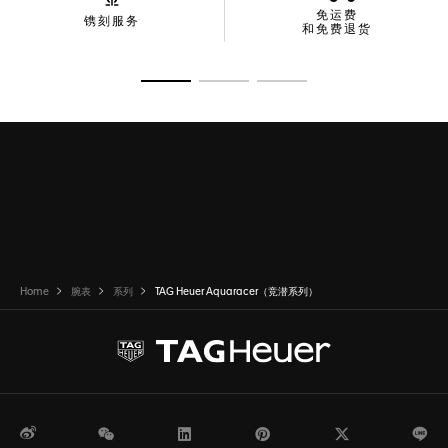
免运费
镌刻服务
和免费退货
转至幻灯片 1
转至幻灯片 2
转至幻灯片 3
Home
腕表
系列
TAG Heuer Aquaracer（竞潜系列）
微博
WeChat
领英
Pinterest
Twitter
Li