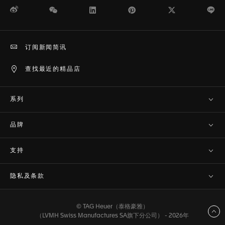
微博
WeChat
领英
Pinterest
Twitter
Li
订阅新闻简讯
查找最近的精品店
系列
品牌
支持
隐私及条款
© TAG Heuer（泰格豪雅）
返回顶部
（LVMH Swiss Manufactures SA旗下分公司） - 2026年