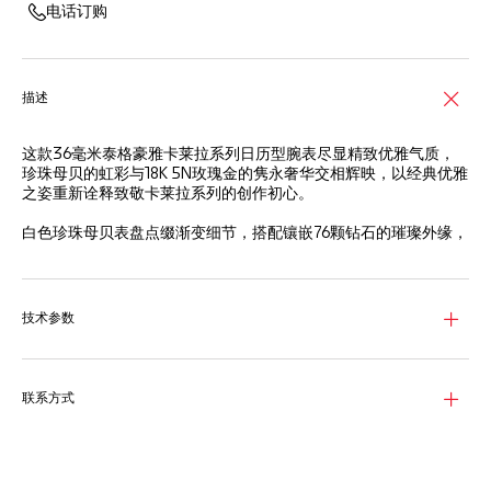
电话订购
描述
这款36毫米泰格豪雅卡莱拉系列日历型腕表尽显精致优雅气质，
珍珠母贝的虹彩与18K 5N玫瑰金的隽永奢华交相辉映，以经典优雅
之姿重新诠释致敬卡莱拉系列的创作初心。
白色珍珠母贝表盘点缀渐变细节，搭配镶嵌76颗钻石的璀璨外缘，
时标则采用镀18K 5N玫瑰金并镶嵌11颗VS+级钻石。
腕表配备固定表圈与同色系表冠，均采用18K 5N玫瑰金打造。精钢
表壳经细腻拉丝和抛光处理，与符合人体工学的标志性H形细腻拉
技术参数
丝和抛光精钢及18K 5N玫瑰金表链浑然一体，尽显刚劲质感与雅致
美感。
腕表内部搭载Calibre 7自动机芯，具备42小时动力储存，精准计
联系方式
时，分秒必争。