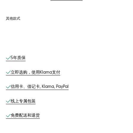
其他款式
线上服务
5年质保
立即选购，使用Klarna支付
信用卡、借记卡, Klarna, PayPal
线上专属包装
免费配送和退货