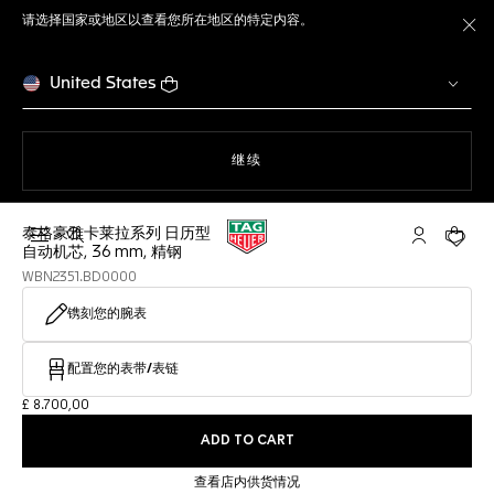
请选择国家或地区以查看您所在地区的特定内容。
关
United States
使用网站导航
继续
泰格豪雅卡莱拉系列 日历型
打开搜索
My TAG He
您的购
自动机芯, 36 mm, 精钢
WBN2351.BD0000
镌刻您的腕表
配置您的表带/表链
£ 8.700,00
ADD TO CART
查看店内供货情况