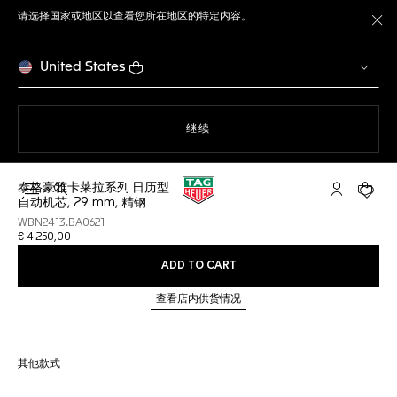
请选择国家或地区以查看您所在地区的特定内容。
关
United States
使用网站导航
继续
泰格豪雅卡莱拉系列 日历型
打开搜索
My TAG He
您的购
自动机芯, 29 mm, 精钢
WBN2413.BA0621
€ 4.250,00
ADD TO CART
查看店内供货情况
其他款式