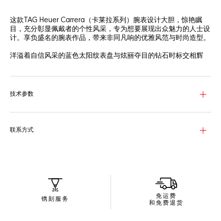
这款TAG Heuer Carrera（卡莱拉系列）腕表设计大胆，惊艳瞩
目，充分彰显佩戴者的个性风采，专为想要展现出众魅力的人士设
计。享负盛名的腕表作品，带来非同凡响的优雅风范与时尚造型。
洋溢着自信风采的蓝色太阳纹表盘与炫丽夺目的钻石时标交相辉
映，彰显出势不可挡的个性魅力。
29毫米精钢表壳线条优雅，精致傲然。每个抛光表面都演绎着迷
人的奢华美感。
技术参数
蓝宝石表镜、100米防水深度和安全的精钢表链让您安心享受这款
腕表带来的可靠性能，直面任何挑战。
联系方式
免运费
镌刻服务
和免费退货