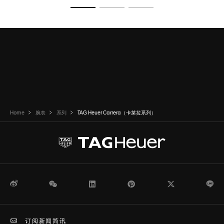
转至幻灯片 1
转至幻灯片 2
转至幻灯片 3
Home
腕表
系列
TAG Heuer Carrera（卡莱拉系列）
微博
WeChat
领英
Pinterest
Twitter
Li
订阅新闻简讯