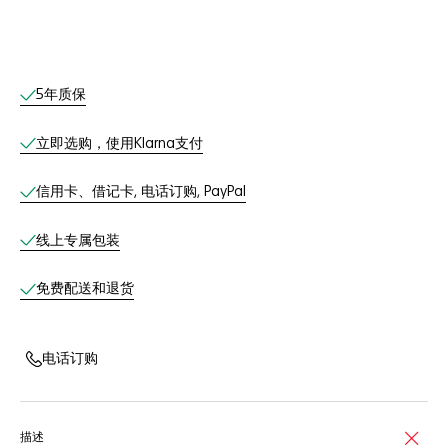
线上服务
5年质保
立即选购，使用Klarna支付
信用卡、借记卡, 电话订购, PayPal
线上专属包装
免费配送和退货
电话订购
描述