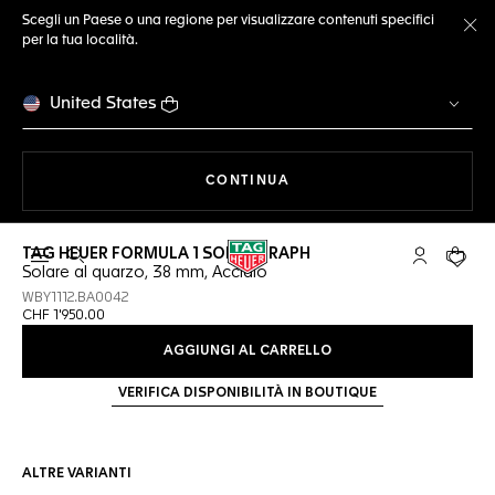
Scegli un Paese o una regione per visualizzare contenuti specifici
per la tua località.
Ch
United States
A NAVIGARE SUL SITO
CONTINUA
TAG HEUER FORMULA 1 SOLARGRAPH
Apri la ricerca
L'account 
Il tuo
Solare al quarzo, 38 mm, Acciaio
WBY1112.BA0042
CHF 1'950.00
AGGIUNGI AL CARRELLO
VERIFICA DISPONIBILITÀ IN BOUTIQUE
ALTRE VARIANTI