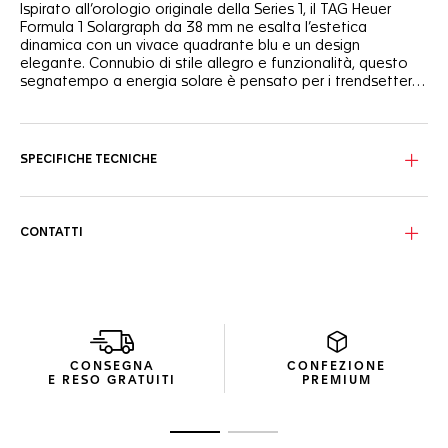
Ispirato all’orologio originale della Series 1, il TAG Heuer
Formula 1 Solargraph da 38 mm ne esalta l’estetica
dinamica con un vivace quadrante blu e un design
elegante. Connubio di stile allegro e funzionalità, questo
segnatempo a energia solare è pensato per i trendsetter
che amano tanto lo stile quanto l’innovazione.
Il quadrante blu opalino crea un perfetto contrasto con il
rehaut bianco, creando un look audace ma elegante. Le
lancette e gli indici rodiati, illuminati dal Super-LumiNova®,
SPECIFICHE TECNICHE
garantiscono una leggibilità perfetta in qualsiasi
condizione di luce, mentre la lunetta in TH-Polylight
introduce una moderna innovazione nei materiali.
CONTATTI
La cassa in acciaio da 38 mm, dal design ergonomico, si
adatta comodamente a qualsiasi polso grazie al bracciale
in acciaio con fibbia pieghevole e ai due pulsanti di
sicurezza.
Animato dal calibro TH50-00 Solargraph, l’orologio offre
prestazioni durature. Un solo minuto di esposizione alla
CONSEGNA
CONFEZIONE
luce alimenta l’orologio per un’intera giornata, assicurando
E RESO GRATUITI
PREMIUM
una precisione costante senza bisogno di sostituire la
batteria.
Vai alla diapositiva 1
Vai alla diapositiva 2