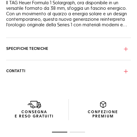
Il TAG Heuer Formula 1 Solargraph, ora disponibile in un
versatile formato da 38 mm, sfoggia un fascino energico.
Con un movimento al quarzo a energia solare e un design
contemporaneo, questa nuova generazione reinterpreta
l’orologio originale della Series 1 con materiali moderni e
colori vivaci, dando vita a un segnatempo dinamico.
Il quadrante bianco opalino, incorniciato da una lunetta
nera in TH-Polylight, presenta un sorprendente rehaut rosso
e un look energico. Le lancette e gli indici laccati neri,
SPECIFICHE TECNICHE
illuminati da Super-LumiNova®, garantiscono visibilità sia di
giorno che di notte.
La cassa da 38 mm, pensata per adattarsi a un’ampia
CONTATTI
gamma di polsi, è realizzata in robusto acciaio inossidabile.
Abbinata a un bracciale in acciaio sabbiato, coniuga
perfettamente stile e comfort per un uso quotidiano.
Il cuore pulsante dell’orologio è costituito dal movimento
Solargraph, alimentato da luce naturale e artificiale. Con un
solo minuto di esposizione alla luce, il Calibre TH50-00
CONSEGNA
CONFEZIONE
anima l’orologio per un’intera giornata. Una volta
E RESO GRATUITI
PREMIUM
completamente carico, garantisce fino a 10 mesi di
autonomia nell’oscurità totale.
Vai alla diapositiva 1
Vai alla diapositiva 2