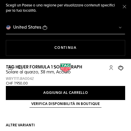
Scegli un Paese o una regione per visualizzare contenuti specifici
per la tua località.
Ch
United States
A NAVIGARE SUL SITO
CONTINUA
TAG HEUER FORMULA 1 SOLARGRAPH
Apri la ricerca
L'account 
Il tuo
Solare al quarzo, 38 mm, Acciaio
WBY1111.BA0042
CHF 1'950.00
AGGIUNGI AL CARRELLO
VERIFICA DISPONIBILITÀ IN BOUTIQUE
ALTRE VARIANTI