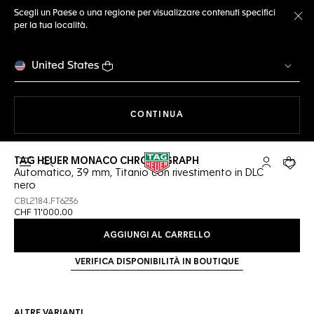
Scegli un Paese o una regione per visualizzare contenuti specifici
per la tua località.
Ch
United States
A NAVIGARE SUL SITO
CONTINUA
TAG HEUER MONACO CHRONOGRAPH
Apri la ricerca
L'account 
Il tuo
Automatico, 39 mm, Titanio con rivestimento in DLC
nero
CBL2184.FT6236
CHF 11'000.00
AGGIUNGI AL CARRELLO
VERIFICA DISPONIBILITÀ IN BOUTIQUE
ALTRE VARIANTI