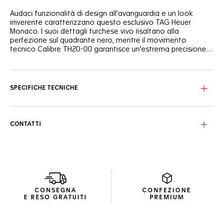
Audaci funzionalità di design all'avanguardia e un look
irriverente caratterizzano questo esclusivo TAG Heuer
Monaco. I suoi dettagli turchese vivo risaltano alla
perfezione sul quadrante nero, mentre il movimento
tecnico Calibre TH20-00 garantisce un'estrema precisione.
Fiero e sovversivo.
Il quadrante scheletrato nero sabbiato è sublimato da
luminosi dettagli turchese e lancette laccate rosso vivace.
La definizione di "sangue freddo".
SPECIFICHE TECNICHE
La cassa quadrata in titanio grado 2 con rivestimento DLC
nero rivela la sua ruota a colonne e massa oscillante
attraverso il fondello in vetro zaffiro.
CONTATTI
Combinando sapientemente pelle di vitello e caucciù per
una versatilità ottimale, il cinturino nero goffrato è pronto
per affrontare qualsiasi missione.
CONSEGNA
CONFEZIONE
E RESO GRATUITI
PREMIUM