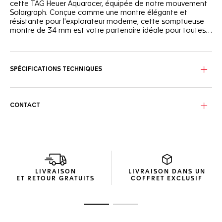
cette TAG Heuer Aquaracer, équipée de notre mouvement
Solargraph. Conçue comme une montre élégante et
résistante pour l'explorateur moderne, cette somptueuse
montre de 34 mm est votre partenaire idéale pour toutes
les aventures en conservant une sophistication très urbaine.
Le cadran en nacre étincelante est orné d'aiguilles et
d'index blancs rehaussés de Super-LumiNova®, lisibles
même dans les conditions les plus sombres.
SPÉCIFICATIONS TECHNIQUES
Au sommet du boîtier en acier résistant, étanche à 200
mètres, la lunette avec une échelle de 60 minutes présente
les cavaliers signature de la Maison, réimaginés avec une
CONTACT
touche de modernité.
Le bracelet en acier à trois rangs est fermé par une boucle
déployante en acier dotée de boutons-poussoirs à double
sécurité et d'un maillon de réglage pour un confort absolu
lors des déplacements.
LIVRAISON
LIVRAISON DANS UN
ET RETOUR GRATUITS
COFFRET EXCLUSIF
Ouvrir la diapositive 1
Ouvrir la diapositive 2