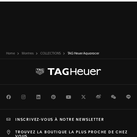
Home
Montres
COLLECTIONS
TAG Heuer Aquaracer
Facebook
Instagram
LinkedIn
Pinterest
Youtube
Twitter
Weibo
WeChat
Li
INSCRIVEZ-VOUS À NOTRE NEWSLETTER
TROUVEZ LA BOUTIQUE LA PLUS PROCHE DE CHEZ
VOUS