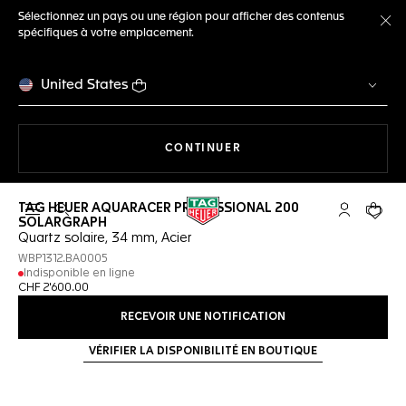
Sélectionnez un pays ou une région pour afficher des contenus
spécifiques à votre emplacement.
Fe
United States
LA NAVIGATION SUR LE S
CONTINUER
TAG HEUER AQUARACER PROFESSIONAL 200
Ouvrir la barre de recherche
Compte My
Votre 
SOLARGRAPH
Quartz solaire, 34 mm, Acier
WBP1312.BA0005
Indisponible en ligne
CHF 2'600.00
RECEVOIR UNE NOTIFICATION
VÉRIFIER LA DISPONIBILITÉ EN BOUTIQUE