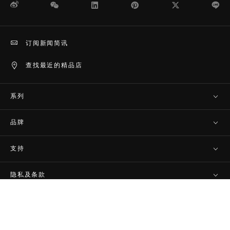
微博
WeChat
领英
Pinterest
Twitter
Li
订阅新闻简讯
查找最近的精品店
系列
品牌
支持
隐私及条款
© TAG Heuer（泰格豪雅）
返回顶部
（LVMH Swiss Manufactures SA旗下分公司） - 2026年