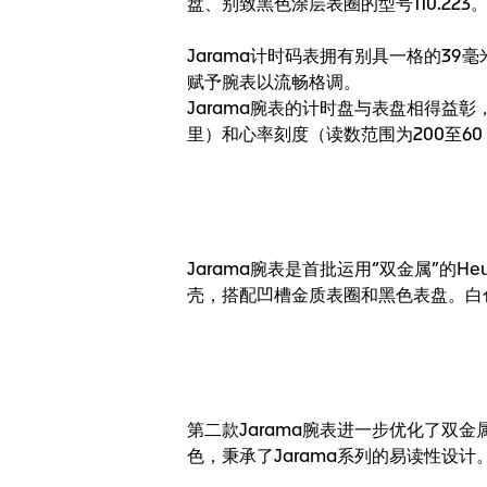
盘、别致黑色涂层表圈的型号110.223
Jarama计时码表拥有别具一格的3
赋予腕表以流畅格调。
Jarama腕表的计时盘与表盘相得益
里）和心率刻度（读数范围为200至60
Jarama腕表是首批运用“双金属”的H
壳，搭配凹槽金质表圈和黑色表盘。白
第二款Jarama腕表进一步优化了
色，秉承了Jarama系列的易读性设计