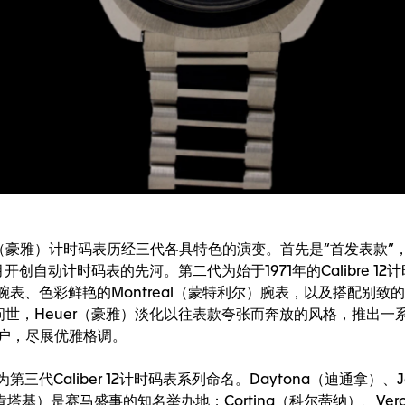
euer（豪雅）计时码表历经三代各具特色的演变。首先是“首发表款”，A
月开创自动计时码表的先河。第二代为始于1971年的Calibre 1
tor腕表、色彩鲜艳的Montreal（蒙特利尔）腕表，以及搭配别
1977年问世，Heuer（豪雅）淡化以往表款夸张而奔放的风格，
户，尽展优雅格调。
三代Caliber 12计时码表系列命名。Daytona（迪通拿）、
（肯塔基）是赛马盛事的知名举办地；Cortina（科尔蒂纳）、Ver