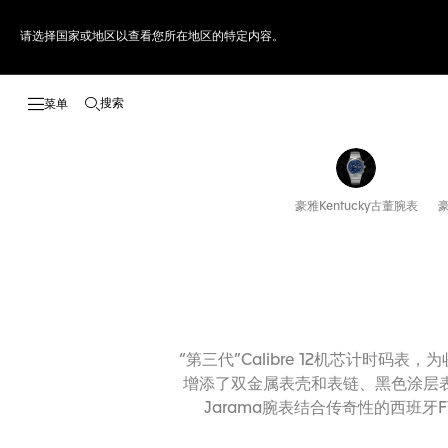
请选择国家或地区以查看您所在地区的特定内容。
搜索
打开搜索
豪雅Kentucky古董腕表
豪
“第三代”Calibre 12机芯计时
增添了双金属表壳和表链、黑色涂层表壳
Jarama腕表结合传奇性的西班