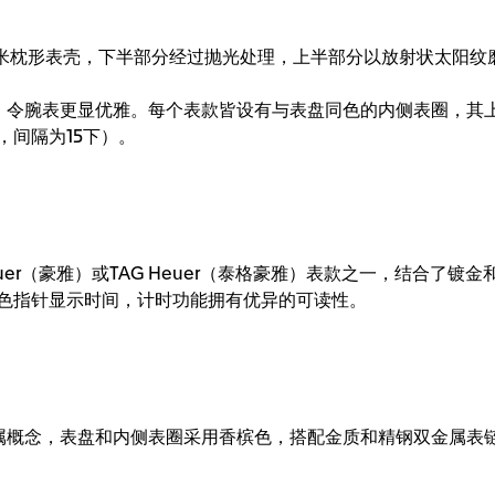
。
9毫米枕形表壳，下半部分经过抛光处理，上半部分以放射状太阳
彰，令腕表更显优雅。每个表款皆设有与表盘同色的内侧表圈，其上设
，间隔为15下）。
euer（豪雅）或TAG Heuer（泰格豪雅）表款之一，结合了镀金和
色指针显示时间，计时功能拥有优异的可读性。
双金属概念，表盘和内侧表圈采用香槟色，搭配金质和精钢双金属表
。