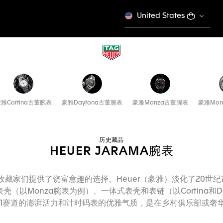
United States
雅Cortina古董腕表
豪雅Daytona古董腕表
豪雅Monza古董腕表
豪雅Mon
历史藏品
HEUER JARAMA腕表
码表，为收藏家们提供了饶富意趣的选择。Heuer（豪雅）淡化了20
（以Monza腕表为例）、一体式表壳和表链（以Cortina和Da
牙F1赛道的澎湃活力和计时码表的优雅气质，是在乡村俱乐部或