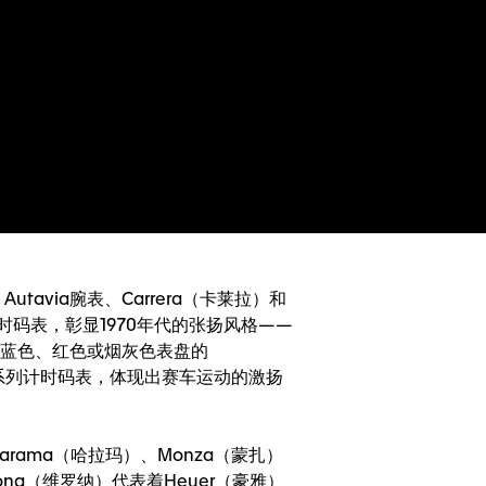
utavia腕表、Carrera（卡莱拉）和
2计时码表，彰显1970年代的张扬风格——
致的蓝色、红色或烟灰色表盘的
推出一系列计时码表，体现出赛车运动的激扬
Jarama（哈拉玛）、Monza（蒙扎）
ona（维罗纳）代表着Heuer（豪雅）