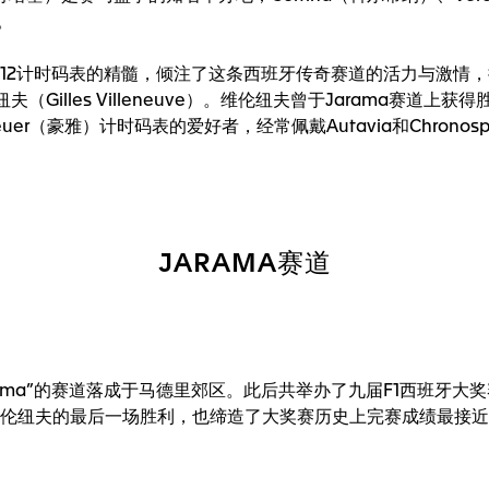
。
iber 12计时码表的精髓，倾注了这条西班牙传奇赛道的活力与
夫（Gilles Villeneuve）。维伦纽夫曾于Jarama赛道
r（豪雅）计时码表的爱好者，经常佩戴Autavia和Chronosp
JARAMA赛道
del Jarama”的赛道落成于马德里郊区。此后共举办了九届F1西班
维伦纽夫的最后一场胜利，也缔造了大奖赛历史上完赛成绩最接