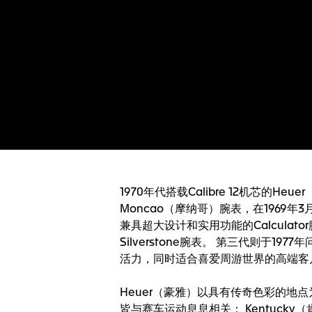
1970年代搭载Calibre 12机芯的H
Moncao（摩纳哥）腕表，在1969年3
兼具超大设计和实用功能的Calcula
Silverstone腕表。 第三代则于
活力，同时适合喜爱周游世界的高端客
Heuer（豪雅）以具有传奇色彩的地点为第
皆与赛车运动息息相关； Kentucky