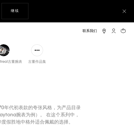
使用网站导航
继续
关
My TAG He
您的购
treal古董腕表
古董作品集
世纪70年代初表款的夸张风格，为产品目录
ytona腕表为例）。 在这个系列中，
奢华度假胜地中格外适合佩戴的选择。