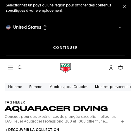
Sélectionnez un pays ou une région pour afficher des contenus
spécifiques à votre emplacement.
Fe
United States
LA NAVIGATION SUR LE S
CONTINUER
Ouvrir la barre de recherche
Compte My
Votre 