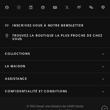
Facebook
Instagram
LinkedIn
Pinterest
Youtube
Twitter
Weibo
WeChat
Li
INSCRIVEZ-VOUS À NOTRE NEWSLETTER
TROUVEZ LA BOUTIQUE LA PLUS PROCHE DE CHEZ
VOUS
COLLECTIONS
LA MAISON
ASSISTANCE
CONFIDENTIALITÉ ET CONDITIONS
© TAG Heuer une division de LVMH Swiss
Haut de page