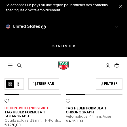
Sélectionnez un pays ou une région pour afficher des contenus
spécifiques à votre emplacement.
Fe
United States
LA NAVIGATION SUR LE S
CONTINUER
Ouvrir la barre de recherche
Compte My
Votre 