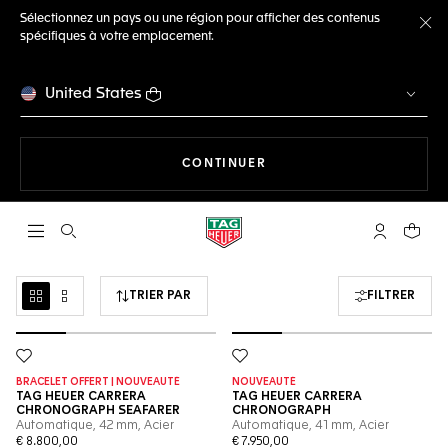
Sélectionnez un pays ou une région pour afficher des contenus
spécifiques à votre emplacement.
Fe
United States
LA NAVIGATION SUR LE S
CONTINUER
Ouvrir la barre de recherche
Compte My
Votre 