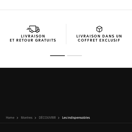
LIVRAISON
LIVRAISON DANS UN
ET RETOUR GRATUITS
COFFRET EXCLUSIF
Ouvrir la diapositive 1
Ouvrir la diapositive 2
Home
Montres
DÉCOUVRIR
Les indispensables