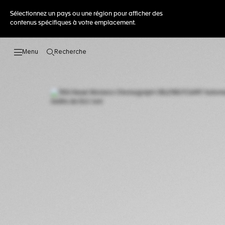
Sélectionnez un pays ou une région pour afficher des
contenus spécifiques à votre emplacement.
Recherche
Ouvrir la barre de recherche