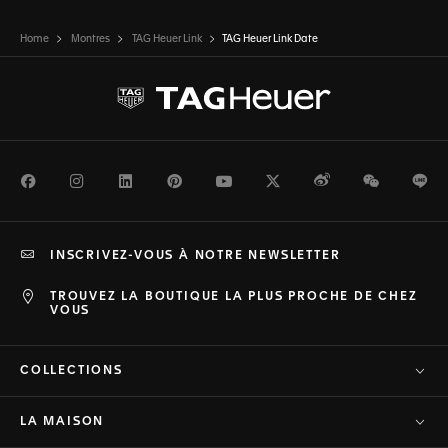
Home
Montres
TAG Heuer Link
TAG Heuer Link Date
Facebook
Instagram
LinkedIn
Pinterest
Youtube
Twitter
Weibo
WeChat
Li
INSCRIVEZ-VOUS À NOTRE NEWSLETTER
TROUVEZ LA BOUTIQUE LA PLUS PROCHE DE CHEZ
VOUS
COLLECTIONS
LA MAISON