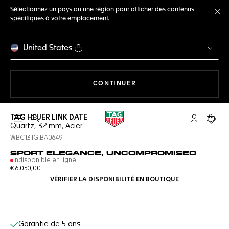
Sélectionnez un pays ou une région pour afficher des contenus
spécifiques à votre emplacement.
Fe
United States
LA NAVIGATION SUR LE S
CONTINUER
TAG HEUER LINK DATE
Ouvrir la barre de recherche
Compte My
Votre 
Quartz, 32 mm, Acier
WBC131G.BA0649
SPORT ELEGANCE, UNCOMPROMISED
Indisponible en ligne
€ 6.050,00
VÉRIFIER LA DISPONIBILITÉ EN BOUTIQUE
Services en ligne
Garantie de 5 ans