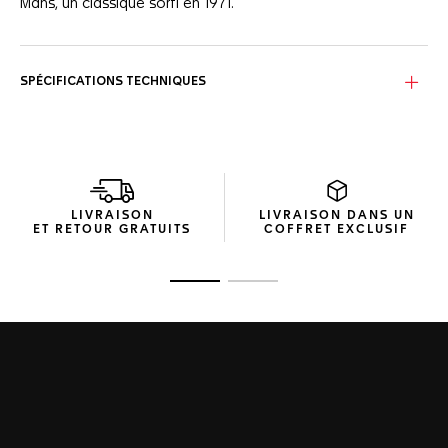
Mans, un classique sorti en 1971.
SPÉCIFICATIONS TECHNIQUES
LIVRAISON
LIVRAISON DANS UN
ET RETOUR GRATUITS
COFFRET EXCLUSIF
Ouvrir la diapositive 1
Ouvrir la diapositive 2