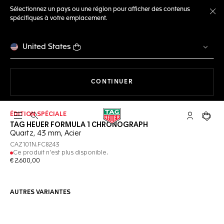
Sélectionnez un pays ou une région pour afficher des contenus
spécifiques à votre emplacement.
Fe
United States
LA NAVIGATION SUR LE S
CONTINUER
ÉDITION SPÉCIALE
Ouvrir la barre de recherche
Compte My
Votre 
TAG HEUER FORMULA 1 CHRONOGRAPH
Quartz, 43 mm, Acier
CAZ101N.FC8243
Ce produit n'est plus disponible.
€ 2.600,00
AUTRES VARIANTES