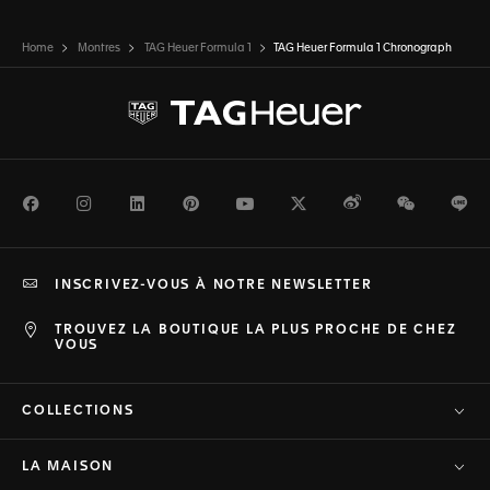
Home
Montres
TAG Heuer Formula 1
TAG Heuer Formula 1 Chronograph
Facebook
Instagram
LinkedIn
Pinterest
Youtube
Twitter
Weibo
WeChat
Li
INSCRIVEZ-VOUS À NOTRE NEWSLETTER
TROUVEZ LA BOUTIQUE LA PLUS PROCHE DE CHEZ
VOUS
COLLECTIONS
LA MAISON