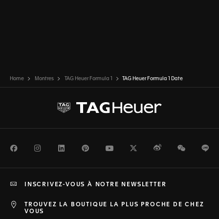
Home
Montres
TAG Heuer Formula 1
TAG Heuer Formula 1 Date
Facebook
Instagram
LinkedIn
Pinterest
Youtube
Twitter
Weibo
WeChat
Li
INSCRIVEZ-VOUS À NOTRE NEWSLETTER
TROUVEZ LA BOUTIQUE LA PLUS PROCHE DE CHEZ
VOUS