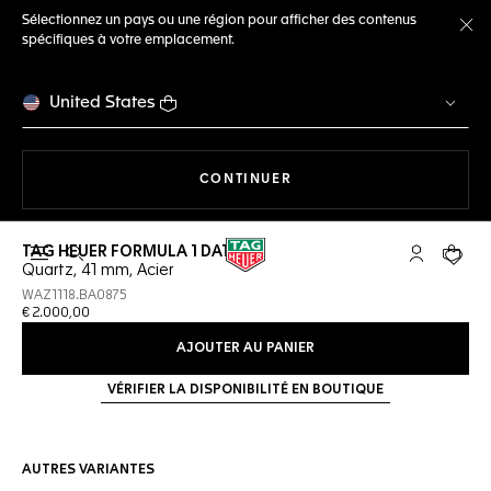
Sélectionnez un pays ou une région pour afficher des contenus
spécifiques à votre emplacement.
Fe
United States
LA NAVIGATION SUR LE S
CONTINUER
TAG HEUER FORMULA 1 DATE
Ouvrir la barre de recherche
Compte My
Votre 
Quartz, 41 mm, Acier
WAZ1118.BA0875
€ 2.000,00
AJOUTER AU PANIER
VÉRIFIER LA DISPONIBILITÉ EN BOUTIQUE
AUTRES VARIANTES