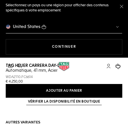
Sélectionnez un pays ou une région pour afficher des contenus
spécifiques à votre emplacement.
Fe
United States
LA NAVIGATION SUR LE S
CONTINUER
TAG HEUER CARRERA DAY-DATE
Ouvrir la barre de recherche
Compte My
Votre 
Automatique, 41 mm, Acier
WDA2110.FC6614
€ 4.250,00
AJOUTER AU PANIER
VÉRIFIER LA DISPONIBILITÉ EN BOUTIQUE
AUTRES VARIANTES