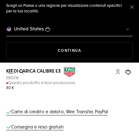
Scegli un Paese o una regione per visualizzare contenuti specifici
per la tua località.
Ch
United States
A NAVIGARE SUL SITO
CONTINUA
KIT DI CARICA CALIBRE E3
Apri la ricerca
L'account 
Il tuo
EB0216
Questo prodotto è fuori produzione.
80 €
Servizi online
Carte di credito e debito, Wire Transfer, PayPal
Consegna e reso gratuiti