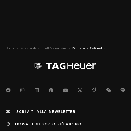
Home
Smartwatch
All Accessories
Kit di carica Calibre E3
Facebook
Instagram
LinkedIn
Pinterest
Youtube
Twitter
Weibo
WeChat
Li
ISCRIVITI ALLA NEWSLETTER
TROVA IL NEGOZIO PIÙ VICINO