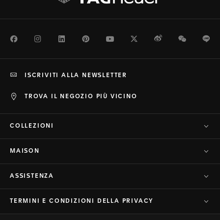
Facebook
Instagram
LinkedIn
Pinterest
Youtube
Twitter
Weibo
WeChat
Li
ISCRIVITI ALLA NEWSLETTER
TROVA IL NEGOZIO PIÙ VICINO
COLLEZIONI
MAISON
ASSISTENZA
TERMINI E CONDIZIONI DELLA PRIVACY