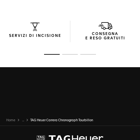
CONSEGNA
SERVIZI DI INCISIONE
E RESO GRATUITI
Vai alla diapositiva 1
Vai alla diapositiva 2
Vai alla diapositiva 3
Home
...
TAG Heuer Carrera Chronograph Tourbillon