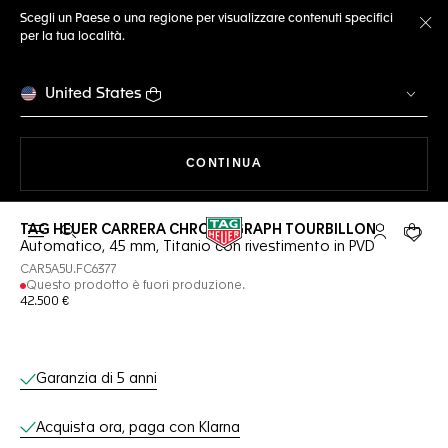
Scegli un Paese o una regione per visualizzare contenuti specifici
per la tua località.
Ch
United States
A NAVIGARE SUL SITO
CONTINUA
TAG HEUER CARRERA CHRONOGRAPH TOURBILLON
Apri la ricerca
L'account 
Il tuo
Automatico, 45 mm, Titanio con rivestimento in PVD
CAR5A5U.FC6377
Questo prodotto è fuori produzione.
42.500 €
Servizi online
Garanzia di 5 anni
Acquista ora, paga con Klarna