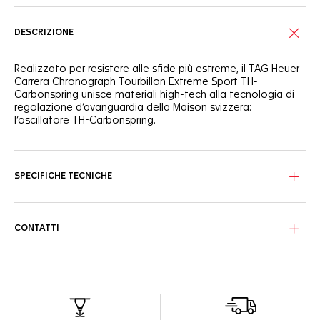
DESCRIZIONE
Realizzato per resistere alle sfide più estreme, il TAG Heuer
Carrera Chronograph Tourbillon Extreme Sport TH-
Carbonspring unisce materiali high-tech alla tecnologia di
regolazione d’avanguardia della Maison svizzera:
l’oscillatore TH-Carbonspring.
Il Calibro TH20-61 certificato COSC è dotato dell’oscillatore
TH-Carbonspring, un organo di regolazione brevettato TAG
Heuer estremamente leggero, resistente agli urti e
SPECIFICHE TECNICHE
antimagnetico, sviluppato e prodotto dalla Manifattura.
Pietra miliare nella cronometria ad alte prestazioni,
garantisce una stabilità superiore e una precisione
costante, anche nelle condizioni più estreme.
CONTATTI
Il quadrante in carbonio forgiato rivela un motivo a spirale
inciso, ispirato alla geometria del TH-Carbonspring. A ore 6,
il tourbillon volante aggiunge complessità visiva,
incorniciato da contatori in stile minimalista, lancette
sfaccettate in oro nero con SuperLumiNova® bianca e
dettagli laccati bianchi per ottimizzare la leggibilità.