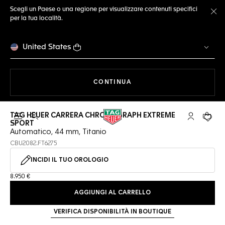
Scegli un Paese o una regione per visualizzare contenuti specifici
per la tua località.
Ch
United States
A NAVIGARE SUL SITO
CONTINUA
TAG HEUER CARRERA CHRONOGRAPH EXTREME
Apri la ricerca
L'account 
Il tuo
SPORT
Automatico, 44 mm, Titanio
CBU2082.FT6275
INCIDI IL TUO OROLOGIO
8.950 €
AGGIUNGI AL CARRELLO
VERIFICA DISPONIBILITÀ IN BOUTIQUE