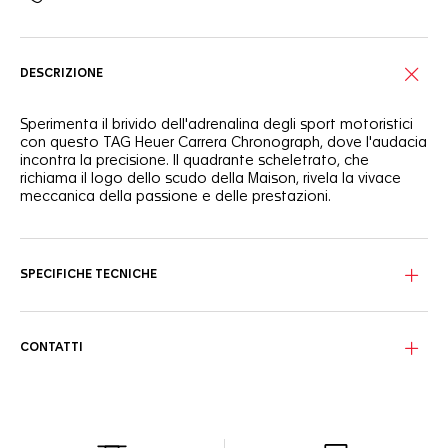
DESCRIZIONE
Sperimenta il brivido dell'adrenalina degli sport motoristici
con questo TAG Heuer Carrera Chronograph, dove l'audacia
incontra la precisione. Il quadrante scheletrato, che
richiama il logo dello scudo della Maison, rivela la vivace
meccanica della passione e delle prestazioni.
Il quadrante scheletrato rodiato sfoggia dettagli neri
effetto grainé, mentre i contatori traforati e gli accenti
arancioni richiamano il dinamismo degli sport estremi.
SPECIFICHE TECNICHE
Racchiuso in una cassa in titanio grado 2 con un lato cavo
in PVD nero, questo cronografo da 44 mm è dotato di una
lunetta in ceramica sabbiata nera, resistente sia in pista
CONTATTI
che fuori.
Il movimento di Manifattura TH20-00, visibile attraverso il
fondello in vetro zaffiro, vanta finiture NAC con dettagli in
tinta, che riflettono lo spirito audace dell'orologio.