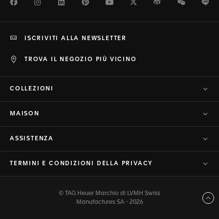
Facebook
Instagram
LinkedIn
Pinterest
Youtube
Twitter
Weibo
WeChat
Li
ISCRIVITI ALLA NEWSLETTER
TROVA IL NEGOZIO PIÙ VICINO
COLLEZIONI
MAISON
ASSISTENZA
TERMINI E CONDIZIONI DELLA PRIVACY
© TAG Heuer Marchio di LVMH Swiss
Torna a inizio pagina
Manufactures SA - 2026