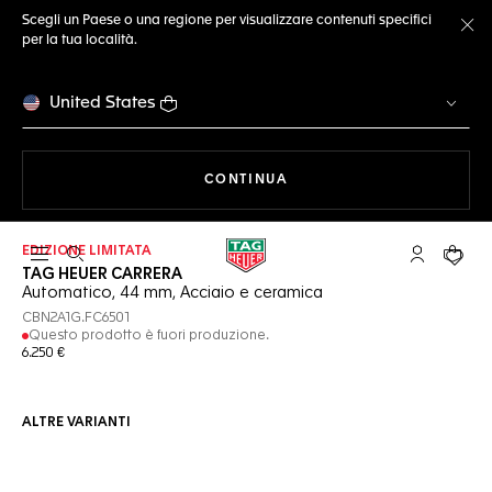
Scegli un Paese o una regione per visualizzare contenuti specifici
per la tua località.
Ch
United States
A NAVIGARE SUL SITO
CONTINUA
EDIZIONE LIMITATA
Apri la ricerca
L'account 
Il tuo
TAG HEUER CARRERA
Automatico, 44 mm, Acciaio e ceramica
CBN2A1G.FC6501
Questo prodotto è fuori produzione.
6.250 €
ALTRE VARIANTI