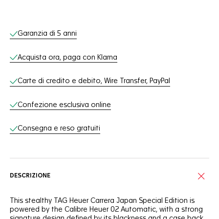
Servizi online
Garanzia di 5 anni
Acquista ora, paga con Klarna
Carte di credito e debito, Wire Transfer, PayPal
Confezione esclusiva online
Consegna e reso gratuiti
DESCRIZIONE
This stealthy TAG Heuer Carrera Japan Special Edition is
powered by the Calibre Heuer 02 Automatic, with a strong
signature design defined by its blackness and a case back