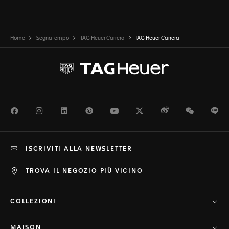
Home
Segnatempo
TAG Heuer Carrera
TAG Heuer Carrera
Facebook
Instagram
LinkedIn
Pinterest
Youtube
Twitter
Weibo
WeChat
Li
ISCRIVITI ALLA NEWSLETTER
TROVA IL NEGOZIO PIÙ VICINO
COLLEZIONI
MAISON