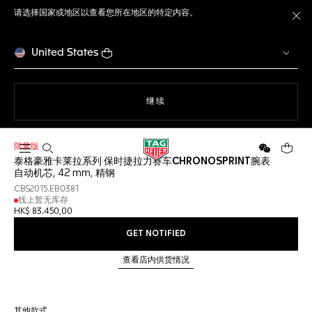
请选择国家或地区以查看您所在地区的特定内容。
关
United States
使用网站导航
继续
限量版
打开搜索
微信
您的购
泰格豪雅卡莱拉系列 保时捷拉力赛车CHRONOSPRINT腕表
自动机芯, 42 mm, 精钢
CBS2015.EB0381
线上暂无库存
HK$ 83.450,00
GET NOTIFIED
查看店内供货情况
其他款式