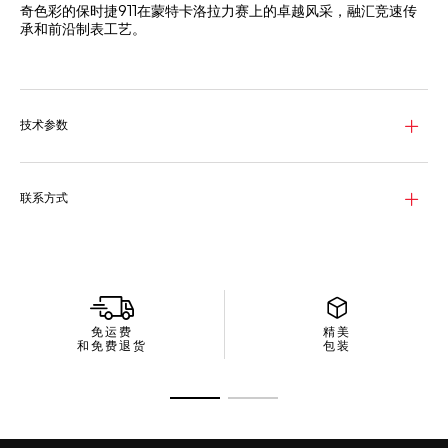
奇色彩的保时捷911在蒙特卡洛拉力赛上的卓越风采，融汇竞速传
承和前沿制表工艺。
黑色微闪表盘灵感源自1965年脱颖而出的保时捷911，饰有鲜红
色、黑色和米色刻度，呼应这一经典赛车的配色。表盘彰显出保时
捷赛车在8.4秒内从0加速到时速100公里的惊人成绩，低调致敬这
一扣人心弦的历史赛绩。
技术参数
品牌自制Heuer 02（TH20-08）Chronosprint机芯搭配保时捷方
向盘造型的摆陀，可提供80小时动力储存。别具一格的精巧机制
模拟保时捷引擎的加速度曲线，表盘上的一枚指针先是急剧加速，
联系方式
然后逐渐减速，以此致敬激动人心的赛车起跑。
腕表配备精细磨砂抛光精钢表链，提供卓越舒适和耐用性。表链设
计时尚，进一步彰显腕表灵感源于赛车的大胆美学设计。
免运费
精美
和免费退货
包装
转至幻灯片 1
转至幻灯片 2