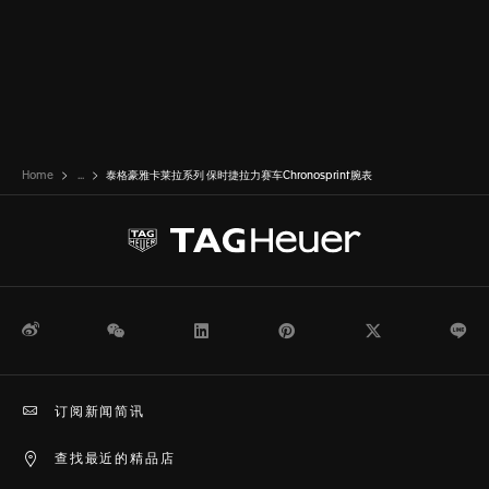
Home
...
泰格豪雅卡莱拉系列 保时捷拉力赛车Chronosprint腕表
微博
WeChat
领英
Pinterest
Twitter
Li
订阅新闻简讯
查找最近的精品店