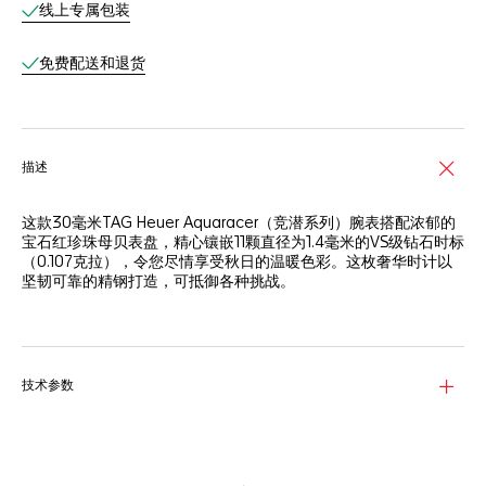
线上专属包装
免费配送和退货
描述
这款30毫米TAG Heuer Aquaracer（竞潜系列）腕表搭配浓郁的
宝石红珍珠母贝表盘，精心镶嵌11颗直径为1.4毫米的VS级钻石时标
（0.107克拉），令您尽情享受秋日的温暖色彩。这枚奢华时计以
坚韧可靠的精钢打造，可抵御各种挑战。
红色珍珠母贝表盘为这款强劲的腕表增添温润质感，表盘镶嵌11颗
直径为1.4毫米的VS级钻石时标（0.107克拉），尽显优雅格调。
精细磨砂和抛光精钢表壳相较以往更符合人体工学设计，防水深度
技术参数
达200米，配备60分钟刻度表圈，确保高精准度。
精致精钢表链兼具耐用性和可调节性，配有折叠表扣、双安全按钮
与舒适的可延展链节。