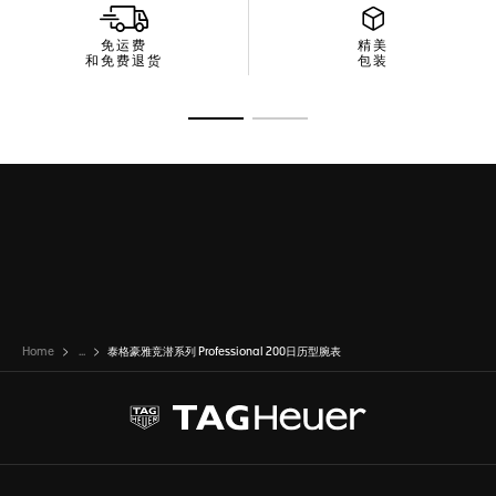
免运费
精美
和免费退货
包装
转至幻灯片 1
转至幻灯片 2
Home
...
泰格豪雅竞潜系列 Professional 200日历型腕表