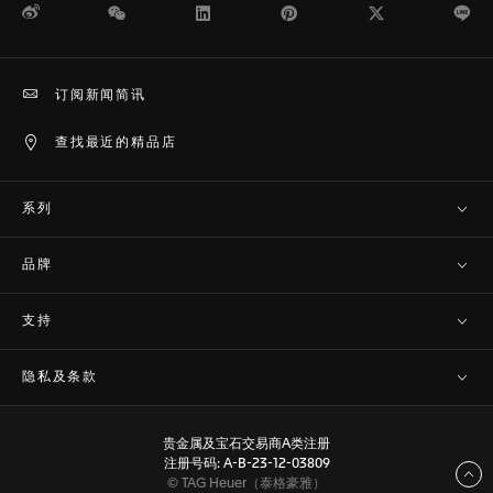
微博
WeChat
领英
Pinterest
Twitter
Li
订阅新闻简讯
查找最近的精品店
系列
品牌
支持
隐私及条款
贵金属及宝石交易商A类注册
注册号码: A-B-23-12-03809
返回顶部
© TAG Heuer（泰格豪雅）