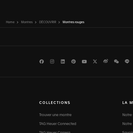
Home
Montres
DÉCOUVRIR
Montres rouges
Facebook
Instagram
LinkedIn
Pinterest
Youtube
Twitter
Weibo
WeCh
L
COLLECTIONS
LA 
Trouver une montre
Notre 
TAG Heuer Connected
Notre 