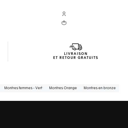
Compte My TAG Heuer
Votre panier contient 0 produit(s)
LIVRAISON
ET RETOUR GRATUITS
Montres femmes - Vert
Montres Orange
Montres en bronze