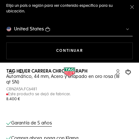
Elija un país o región para ver contenido específico para su
ubicación.
Ce
United States
NAVEGANDO EN LA WEB
CONTINUAR
TAG HEUER CARRERA CHRONOGRAPH
Abrir el menú de búsqueda
Cuenta Mi 
Su car
Automático, 44 mm, Acero y chapado en oro rosa (18
qt 5N)
CBN2A5A.FC6481
Este producto se dejó de fabricar.
8.400 €
Servicios online
Garantía de 5 años
Compra ahora, paga con Klarna