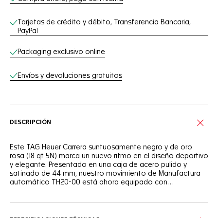
Tarjetas de crédito y débito, Transferencia Bancaria,
PayPal
Packaging exclusivo online
Envíos y devoluciones gratuitos
DESCRIPCIÓN
Este TAG Heuer Carrera suntuosamente negro y de oro
rosa (18 qt 5N) marca un nuevo ritmo en el diseño deportivo
y elegante. Presentado en una caja de acero pulido y
satinado de 44 mm, nuestro movimiento de Manufactura
automático TH20-00 está ahora equipado con
espléndidos adornos, incluyendo pulsadores, una corona
chapada en oro rosa y una correa de piel de aligátor negra.
Sober yet stellar, 18K 5N rose gold accents the entire
timepiece, from hands and indexes to the watch’s crowns
and push-pieces.