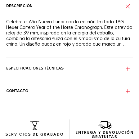
DESCRIPCIÓN
Celebre el Año Nuevo Lunar con la edición limitada TAG
Heuer Carrera Year of the Horse Chronograph. Este atrevido
reloj de 39 mm, inspirado en la energía del caballo,
combina la artesanía suiza con el simbolismo de la cultura
china. Un diseño audaz en rojo y dorado que marca un
nuevo capítulo.
Descubra el TAG Heuer Carrera Chronograph Year of the
Fire Horse, una obra maestra de edición limitada. Su esfera,
que resplandece con un cálido degradado de tonos
ESPECIFICACIONES TÉCNICAS
carmesí intenso y dorado champán, evoca la ardiente
vitalidad del legendario caballo de fuego. El carácter chino
"马" a las 9 une sutilmente el simbolismo oriental con la
precisión suiza.
CONTACTO
Equipado con una caja de cristal de 39 mm, el TAG Heuer
Carrera Year of the Horse Chronograph es sinónimo de
innovación y elegancia. Las agujas y los índices chapados
en oro rosa (18 qt 5N) con detalles rojos resaltan su diseño
atrevido pero refinado. El exclusivo brazalete de cuentas
de arroz garantiza la comodidad. El fondo de caja de
ENTREGA Y DEVOLUCIÓN
zafiro revela el movimiento Calibre TH20-07 con una
SERVICIOS DE GRABADO
GRATUITAS