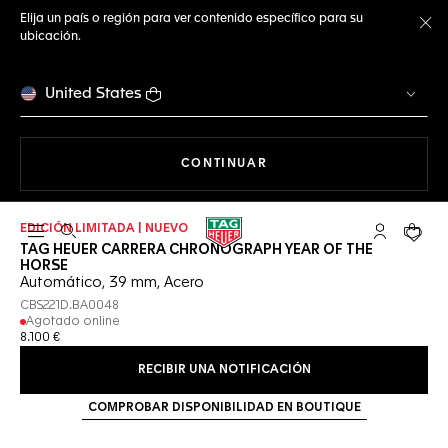
Elija un país o región para ver contenido específico para su
ubicación.
Ce
United States
NAVEGANDO EN LA WEB
CONTINUAR
EDICIÓN LIMITADA | NUEVO
Abrir el menú de búsqueda
Cuenta Mi 
Su car
TAG HEUER CARRERA CHRONOGRAPH YEAR OF THE
HORSE
Automático, 39 mm, Acero
CBS221D.BA0048
Agotado online
8.100 €
RECIBIR UNA NOTIFICACIÓN
COMPROBAR DISPONIBILIDAD EN BOUTIQUE