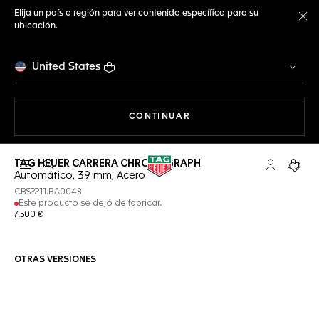
Elija un país o región para ver contenido específico para su
ubicación.
Ce
United States
NAVEGANDO EN LA WEB
CONTINUAR
TAG HEUER CARRERA CHRONOGRAPH
Abrir el menú de búsqueda
Cuenta Mi 
Su car
Automático, 39 mm, Acero
CBS2211.BA0048
Este producto se dejó de fabricar.
7.500 €
OTRAS VERSIONES