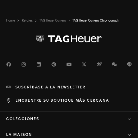
Home
Relojes
TAG Heuer Carrera
TAG Heuer Carrera Chronograph
Facebook
Instagram
LinkedIn
Pinterest
Youtube
Twitter
Weibo
WeChat
Li
SUSCRÍBASE A LA NEWSLETTER
ENCUENTRE SU BOUTIQUE MÁS CERCANA
COLECCIONES
LA MAISON