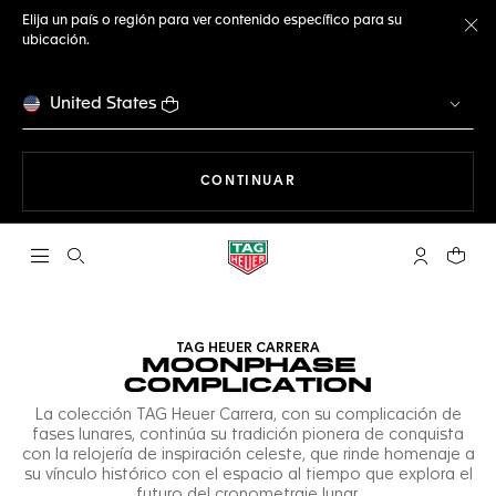
Elija un país o región para ver contenido específico para su
ubicación.
Ce
United States
NAVEGANDO EN LA WEB
CONTINUAR
Abrir el menú de búsqueda
Cuenta Mi 
Su car