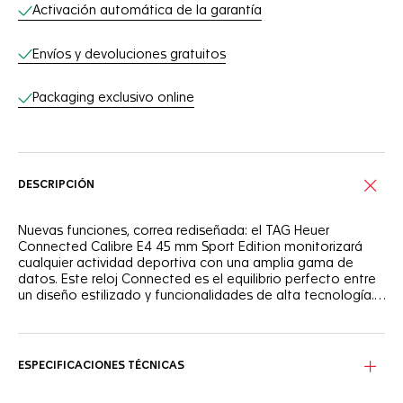
Activación automática de la garantía
Envíos y devoluciones gratuitos
Packaging exclusivo online
DESCRIPCIÓN
Nuevas funciones, correa rediseñada: el TAG Heuer
Connected Calibre E4 45 mm Sport Edition monitorizará
cualquier actividad deportiva con una amplia gama de
datos. Este reloj Connected es el equilibrio perfecto entre
un diseño estilizado y funcionalidades de alta tecnología.
Prepárese para hacer un seguimiento y alcanzar sus
objetivos a su propio ritmo.
Realice un seguimiento de sus retos diarios gracias a la
esfera personalizada, enriquecida con aplicaciones
personalizadas y esferas de reloj únicas, además de la
ESPECIFICACIONES TÉCNICAS
batería que dura un día completo.