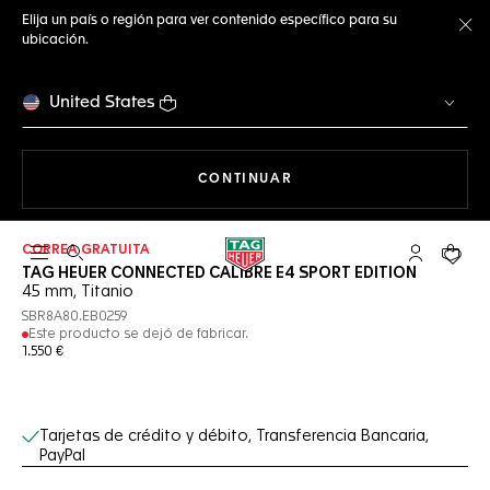
Elija un país o región para ver contenido específico para su
ubicación.
Ce
United States
NAVEGANDO EN LA WEB
CONTINUAR
CORREA GRATUITA
Abrir el menú de búsqueda
Cuenta Mi 
Su car
TAG HEUER CONNECTED CALIBRE E4 SPORT EDITION
45 mm, Titanio
SBR8A80.EB0259
Este producto se dejó de fabricar.
1.550 €
Servicios online
Tarjetas de crédito y débito, Transferencia Bancaria,
PayPal