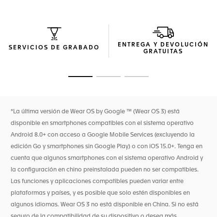
La robusta caja de titanio ultraligero grado 2 de 45 mm
incorpora una corona de acero y caucho negro para un
mejor agarre durante las sesiones deportivas más
exigentes.
ENTREGA Y DEVOLUCIÓN
Diseñado para cualquier deporte, las asas estrechas
SERVICIOS DE GRABADO
GRATUITAS
sujetan la correa de caucho intercambiable unida a una
hebilla ardillón de acero con revestimiento de DLC arenado
negro pulido. La correa cuenta con dos patrones de color
Ir a la imagen 1
Ir a la imagen 2
Ir a la imagen 3
con una fina malla, una innovación que permite que la piel
transpire mientras practica deporte.
*La última versión de Wear OS by Google ™ (Wear OS 3) está
disponible en smartphones compatibles con el sistema operativo
Android 8.0+ con acceso a Google Mobile Services (excluyendo la
edición Go y smartphones sin Google Play) o con iOS 15.0+. Tenga en
cuenta que algunos smartphones con el sistema operativo Android y
la configuración en chino preinstalada pueden no ser compatibles.
Las funciones y aplicaciones compatibles pueden variar entre
plataformas y países, y es posible que solo estén disponibles en
algunos idiomas. Wear OS 3 no está disponible en China. Si no está
seguro de la compatibilidad de su dispositivo o desea más