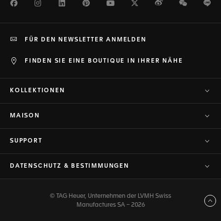
Facebook
Instagram
LinkedIn
Pinterest
Youtube
Twitter
Weibo
WeChat
Li
FÜR DEN NEWSLETTER ANMELDEN
FINDEN SIE EINE BOUTIQUE IN IHRER NÄHE
KOLLEKTIONEN
MAISON
SUPPORT
DATENSCHUTZ & BESTIMMUNGEN
© TAG Heuer, Unternehmen der LVMH Swiss
Zurück nach oben
Manufactures SA – 2026