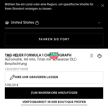
Wählen Sie ein Land oder eine Region, um spezifische Inhalte für
Ihren Standort anzeigen zu lassen.
Me
United States
MIT DER NAVIGATION 
FAHREN SIE FORT
TAG HEUER FORMULA 1 CHRONOGRAPH
Suche öffnen
My TAG Heu
Ihr Wa
Automatik, 44 mm, Titan mit schwarzer DLC-
Beschichtung
CBZ2085.FT8093
IHRE UHR GRAVIEREN LASSEN
5.150,00 €
ZUM WARENKORB HINZUFÜGEN
VERFÜGBARKEIT IN DER BOUTIQUE PRÜFEN