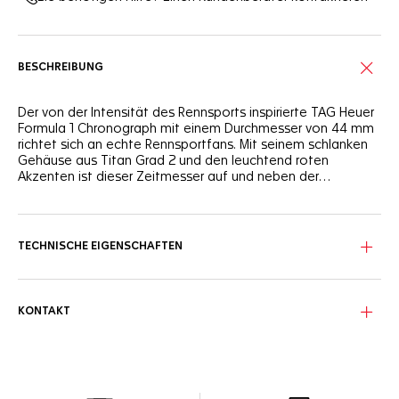
BESCHREIBUNG
Der von der Intensität des Rennsports inspirierte TAG Heuer
Formula 1 Chronograph mit einem Durchmesser von 44 mm
richtet sich an echte Rennsportfans. Mit seinem schlanken
Gehäuse aus Titan Grad 2 und den leuchtend roten
Akzenten ist dieser Zeitmesser auf und neben der
Rennstrecke ein kühnes Stilbekenntnis.
Das schwarze opalisierende Zifferblatt wird durch einen rot
lackierten Ring abgerundet, der an die kinetische Energie
eines Rennens erinnert. Die Leuchtzeiger und -indizes
TECHNISCHE EIGENSCHAFTEN
garantieren selbst bei schlechten Lichtverhältnissen eine
optimale Ablesbarkeit.
Das sandgestrahlte Gehäuse aus Titan Grad 2 verspricht
KONTAKT
Robustheit. Mit einer Wasserdichtigkeit bis 200 Meter und
einem roten Kautschukarmband ist die Uhr für jedes
Abenteuer gerüstet.
Mit seinem Automatikwerk Calibre 16 garantiert der