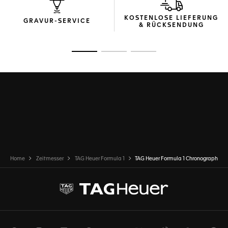
Chronograph hohe Leistung und Genauigkeit. In der Krone
und den Drückern aus Titan Grad 2, die das dynamische
KOSTENLOSE LIEFERUNG
Design abrunden, spiegelt sich die historische Verbindung
GRAVUR-SERVICE
& RÜCKSENDUNG
zum Rennsport wider.
Zur Folie 1
Zur Folie 2
Zur Folie 3
Home
Zeitmesser
TAG Heuer Formula 1
TAG Heuer Formula 1 Chronograph