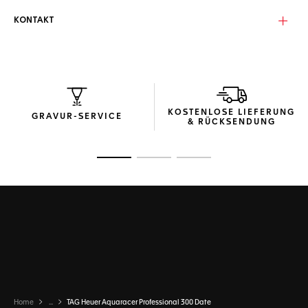
KONTAKT
KOSTENLOSE LIEFERUNG
GRAVUR-SERVICE
& RÜCKSENDUNG
Zur Folie 1
Zur Folie 2
Zur Folie 3
Home
...
TAG Heuer Aquaracer Professional 300 Date