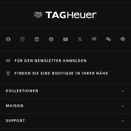
Facebook
Instagram
LinkedIn
Pinterest
Youtube
Twitter
Weibo
WeChat
Li
FÜR DEN NEWSLETTER ANMELDEN
FINDEN SIE EINE BOUTIQUE IN IHRER NÄHE
KOLLEKTIONEN
MAISON
SUPPORT