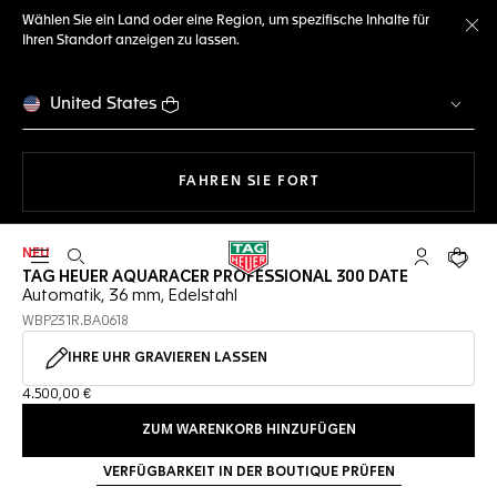
Wählen Sie ein Land oder eine Region, um spezifische Inhalte für
Ihren Standort anzeigen zu lassen.
Me
United States
MIT DER NAVIGATION 
FAHREN SIE FORT
NEU
Suche öffnen
My TAG Heu
Ihr Wa
TAG HEUER AQUARACER PROFESSIONAL 300 DATE
Automatik, 36 mm, Edelstahl
WBP231R.BA0618
IHRE UHR GRAVIEREN LASSEN
4.500,00 €
ZUM WARENKORB HINZUFÜGEN
VERFÜGBARKEIT IN DER BOUTIQUE PRÜFEN