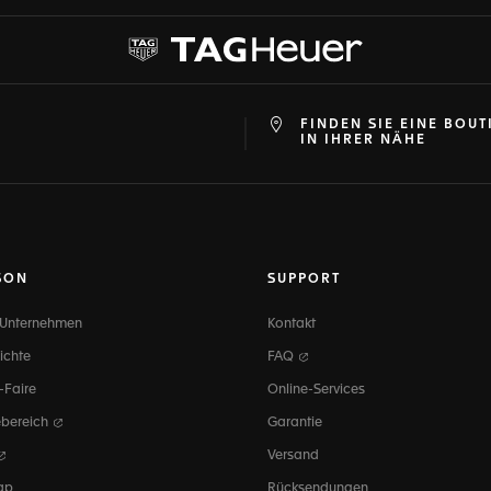
FINDEN SIE EINE BOUT
at
ine
IN IHRER NÄHE
SON
SUPPORT
 Unternehmen
Kontakt
ichte
FAQ
-Faire
Online-Services
ebereich
Garantie
Versand
ap
Rücksendungen