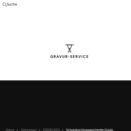
Suche
Suche öffnen
GRAVUR-SERVICE
Home
Zeitmesser
ENTDECKEN
Schulabschlussgeschenke Guide