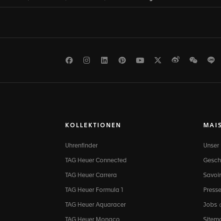
Facebook
Instagram
LinkedIn
Pinterest
Youtube
Twitter
Weibo
WeCh
L
KOLLEKTIONEN
MAI
Uhrenfinder
Unser
TAG Heuer Connected
Gesch
TAG Heuer Carrera
Savoir
TAG Heuer Formula 1
Press
TAG Heuer Aquaracer
Jobs
TAG Heuer Monaco
Sitem