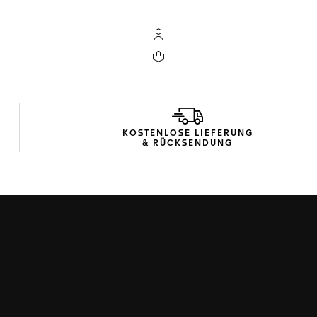
My TAG Heuer Konto
Ihr Warenkorb enthält 0 Produkte
KOSTENLOSE LIEFERUNG
& RÜCKSENDUNG