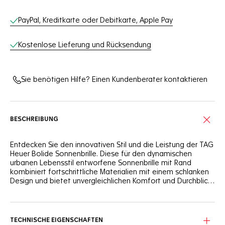
Online-Services
PayPal, Kreditkarte oder Debitkarte, Apple Pay
Kostenlose Lieferung und Rücksendung
Sie benötigen Hilfe? Einen Kundenberater kontaktieren
BESCHREIBUNG
Entdecken Sie den innovativen Stil und die Leistung der TAG
Heuer Bolide Sonnenbrille. Diese für den dynamischen
urbanen Lebensstil entworfene Sonnenbrille mit Rand
kombiniert fortschrittliche Materialien mit einem schlanken
Design und bietet unvergleichlichen Komfort und Durchblick
für alltägliche Abenteuer.
Die Brille ist mit einem Rahmen aus eingespritztem Bio-
Nylon ausgestattet. Außerdem verfügt sie über
Titanscharniere, die außergewöhnliche Haltbarkeit und
TECHNISCHE EIGENSCHAFTEN