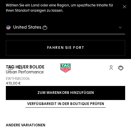
Wählen Sie ein Land oder eine Region, um spezifische Inhalte für
Ihren Standort anzeigen zu lassen.
Me
United States
MIT DER NAVIGATION 
FAHREN SIE FORT
TAG HEUER BOLIDE
Suche öffnen
My TAG Heu
Ihr Wa
Urban Performance
EWTHSBO006
410,00 €
ZUM WARENKORB HINZUFÜGEN
VERFÜGBARKEIT IN DER BOUTIQUE PRÜFEN
ANDERE VARIATIONEN