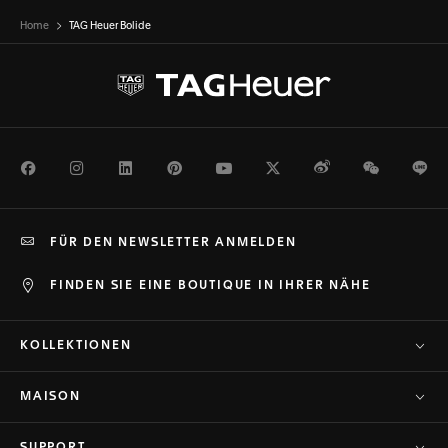
Home
TAG Heuer Bolide
Facebook
Instagram
LinkedIn
Pinterest
Youtube
Twitter
Weibo
WeChat
Li
FÜR DEN NEWSLETTER ANMELDEN
FINDEN SIE EINE BOUTIQUE IN IHRER NÄHE
KOLLEKTIONEN
MAISON