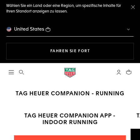
Wählen Sie ein Land oder eine Region, um spezifische Inhalte für
Ihren Standort anzeigen zu lassen.
Me
United States
MIT DER NAVIGATION 
FAHREN SIE FORT
Suche öffnen
My TAG Heu
Ihr Wa
TAG HEUER COMPANION - RUNNING
TAG HEUER COMPANION APP -
INDOOR RUNNING