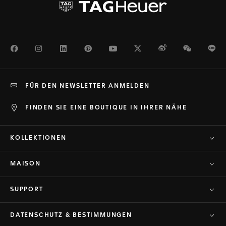
Facebook
Instagram
LinkedIn
Pinterest
Youtube
Twitter
Weibo
WeChat
Li
FÜR DEN NEWSLETTER ANMELDEN
FINDEN SIE EINE BOUTIQUE IN IHRER NÄHE
KOLLEKTIONEN
MAISON
SUPPORT
DATENSCHUTZ & BESTIMMUNGEN