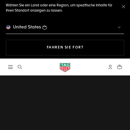
Wählen Sie ein Land oder eine Region, um spezifische Inhalte für
Ihren Standort anzeigen zu lassen.
Me
United States
MIT DER NAVIGATION 
FAHREN SIE FORT
Suche öffnen
My TAG Heu
Ihr Wa